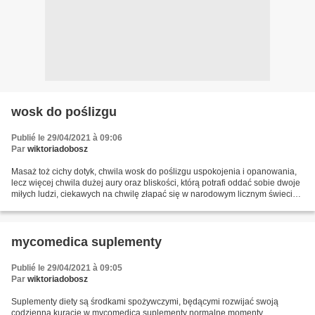
wosk do poślizgu
Publié le 29/04/2021 à 09:06
Par
wiktoriadobosz
Masaż toż cichy dotyk, chwila wosk do poślizgu uspokojenia i opanowania,
lecz więcej chwila dużej aury oraz bliskości, którą potrafi oddać sobie dwoje
miłych ludzi, ciekawych na chwilę złapać się w narodowym licznym świecie z
dala od wrzasku, chaosu,...
mycomedica suplementy
Publié le 29/04/2021 à 09:05
Par
wiktoriadobosz
Suplementy diety są środkami spożywczymi, będącymi rozwijać swoją
codzienną kurację w mycomedica suplementy normalne momenty