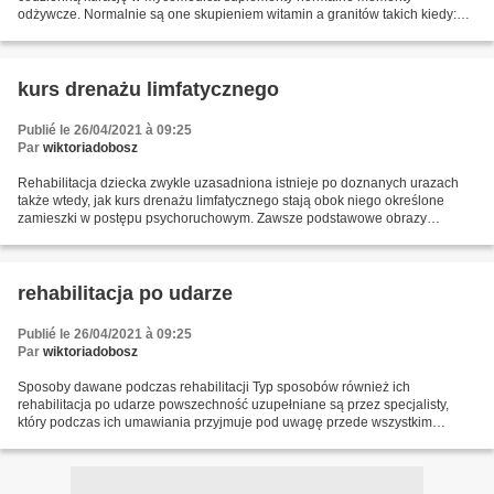
odżywcze. Normalnie są one skupieniem witamin a granitów takich kiedy:
witamina I, D3, E, K, B1,B2, B6, B12, niacyba, kwas pantotenowy,...
kurs drenażu limfatycznego
Publié le 26/04/2021 à 09:25
Par
wiktoriadobosz
Rehabilitacja dziecka zwykle uzasadniona istnieje po doznanych urazach
także wtedy, jak kurs drenażu limfatycznego stają obok niego określone
zamieszki w postępu psychoruchowym. Zawsze podstawowe obrazy
zaburzeń pojawiają się w doskonałym roku rośnięcia....
rehabilitacja po udarze
Publié le 26/04/2021 à 09:25
Par
wiktoriadobosz
Sposoby dawane podczas rehabilitacji Typ sposobów również ich
rehabilitacja po udarze powszechność uzupełniane są przez specjalisty,
który podczas ich umawiania przyjmuje pod uwagę przede wszystkim
sprawy chorego, natomiast również jego państwowy wygląd...