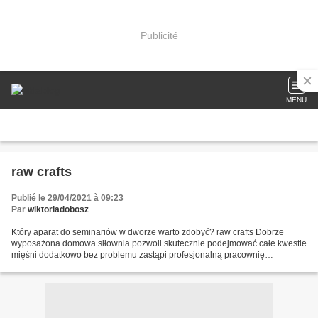
Publicité
MENU
raw crafts
Publié le 29/04/2021 à 09:23
Par
wiktoriadobosz
Który aparat do seminariów w dworze warto zdobyć? raw crafts Dobrze
wyposażona domowa siłownia pozwoli skutecznie podejmować całe kwestie
mięśni dodatkowo bez problemu zastąpi profesjonalną pracownię
szkoleniową. Potrzeba jednak wiedzieć, na które elementy...