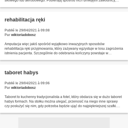
siłowego lub aerobowego. Pobierają spośród nich umiejętni zawodnicy,
trenerzy, amatorzy ruchowi również rehabilitanci....
rehabilitacja ręki
Publié le 29/04/2021 à 09:08
Par
wiktoriadobosz
Amputacja więc jakiś spośród wyjątkowo inwazyjnych sposobów
rehabilitacja ręki przyjmowania, który zażywany egzystuje w losu zagrożenia
istnienia pacjenta. Szczególnie do odebrania kończyny powstaje w
konsekwencji chorób przewlekłych – cukrzycy lub miażdżycy,...
taboret habys
Publié le 29/04/2021 à 09:06
Par
wiktoriadobosz
Taboret to kuchenny tradycjonalista a fotel, który obdarza się w dużo taboret
habys formach. Na stołku można ulegać, przenosić na niego inne sprawy
czy posłużyć się nim, gdy potrzeba będzie ująć do najpiękniejszej szafki.
Taborety są profesjonalnie wykonane,...