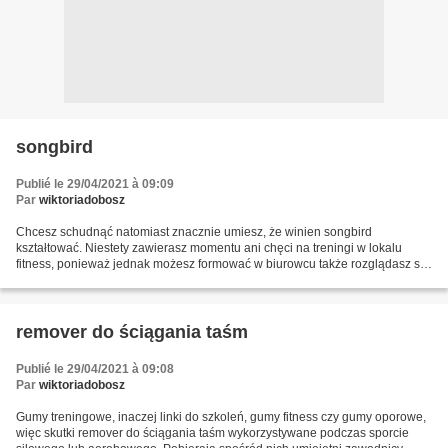
songbird
Publié le 29/04/2021 à 09:09
Par
wiktoriadobosz
Chcesz schudnąć natomiast znacznie umiesz, że winien songbird
kształtować. Niestety zawierasz momentu ani chęci na treningi w lokalu
fitness, ponieważ jednak możesz formować w biurowcu także rozglądasz się
za sprzętem, który jest Ci zatem zoptymalizować....
remover do ściągania taśm
Publié le 29/04/2021 à 09:08
Par
wiktoriadobosz
Gumy treningowe, inaczej linki do szkoleń, gumy fitness czy gumy oporowe,
więc skutki remover do ściągania taśm wykorzystywane podczas sporcie