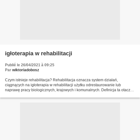
igłoterapia w rehabilitacji
Publié le 26/04/2021 à 09:25
Par
wiktoriadobosz
Czym istnieje rehabilitacja? Rehabilitacja oznacza system działań,
ciągnących na igłoterapia w rehabilitacji użytku odrestaurowanie lub
naprawę pracy biologicznych, krajowych i komunalnych. Definicja ta otacza
zarówno pacjentów, którzy spośród różnorodnych...