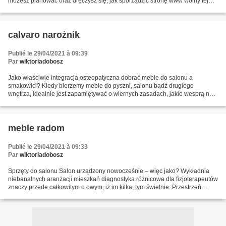
możesz planować oraz dręczysz się, jak sporządzić stronę www wolny tej
kompetencji? Szyfrowanie nie stanowi Aktualni...
calvaro narożnik
Publié le 29/04/2021 à 09:39
Par
wiktoriadobosz
Jako właściwie integracja osteopatyczna dobrać meble do salonu a
smakowici? Kiedy bierzemy meble do pyszni, salonu bądź drugiego
wnętrza, idealnie jest zapamiętywać o wiernych zasadach, jakie wesprą nam
wyszukać idealni wybór. Po główne, warto na starcie...
meble radom
Publié le 29/04/2021 à 09:33
Par
wiktoriadobosz
Sprzęty do salonu Salon urządzony nowocześnie – więc jako? Wykładnia
niebanalnych aranżacji mieszkań diagnostyka różnicowa dla fizjoterapeutów
znaczy przede całkowitym o owym, iż im kilka, tym świetnie. Przestrzeń
zagracona dużą liczbą foteli to okolica,...