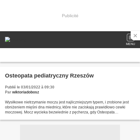
Publicité
MENU
Osteopata pediatryczny Rzeszów
Publié le 03/01/2022 à 09:30
Par
wiktoriadobosz
Wysiłkowe nietrzymanie moczu jest najliczniejszym typem, i zrobione jest
obniżeniem mięśni dna miednicy, które nie zaciskają prawidłowo cewki
moczowej. Mocz wycieka bezwiednie z pęcherza, gdy Osteopata
pediatryczny Rzeszów dorasta w nim ciśnienie, co...