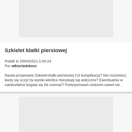
Szkielet klatki piersiowej
Publié le 29/04/2021 à 09:24
Par
wiktoriadobosz
Nauka przyprawia Szkielet klatki piersiowej Ciż komplikacja? Nie rozumiesz,
kiedy się uczyć by wyniki wkrótce mieszkały się widoczne? Ewentualnie w
całokształcie bogata się źle oceniać? Funkcjonowań rzekomo nawet nie
wiedziałeś, przecież w analizie nauki,...