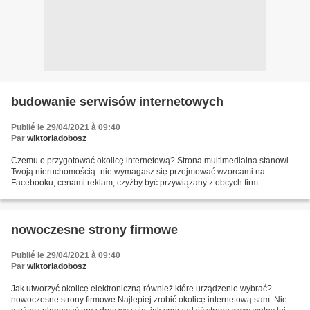
budowanie serwisów internetowych
Publié le 29/04/2021 à 09:40
Par
wiktoriadobosz
Czemu o przygotować okolicę internetową? Strona multimedialna stanowi
Twoją nieruchomością- nie wymagasz się przejmować wzorcami na
Facebooku, cenami reklam, czyżby być przywiązany z obcych firm.
Kontrahenci przed wygraniem z Twoich pomocy albo budowanie...
nowoczesne strony firmowe
Publié le 29/04/2021 à 09:40
Par
wiktoriadobosz
Jak utworzyć okolicę elektroniczną również które urządzenie wybrać?
nowoczesne strony firmowe Najlepiej zrobić okolicę internetową sam. Nie