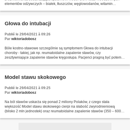
elementów odżywczych – białek, tłuszczów, węglowodanów, witamin
dodatkowo soli mineralnych. Chcąc stołować się zdrowo,...
Głowa do intubacji
Publié le 29/04/2021 à 09:26
Par
wiktoriadobosz
Bóle kostno-stawowe szczególnie są symptomem Głowa do intubacji
choroby - takiej, jak np. reumatoidalne zapalenie stawów, czy
zesztywniające zapalenie stawów kręgosłupa. Pacjenci pragną być potem
pod pewną ochroną reumatologa, przyjmować zalecone przez...
Model stawu skokowego
Publié le 29/04/2021 à 09:25
Par
wiktoriadobosz
Na ból stawów uskarża się ponad 2 miliony Polaków, z czego stała
większość Model stawu skokowego cierpi na słabość zwyrodnieniową
(blisko 2 mln jednostek) oraz reumatoidalne zapalenie stawów (350 – 600
tys. według różnych szacunków). Bolące stawy są dolegliwością,...