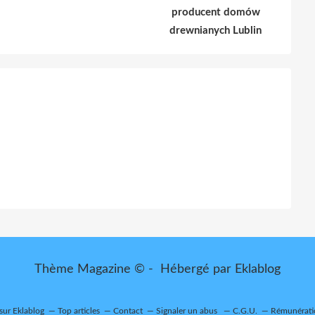
producent domów
drewnianych Lublin
Thème Magazine © - Hébergé par
Eklablog
 sur Eklablog
Top articles
Contact
Signaler un abus
C.G.U.
Rémunératio