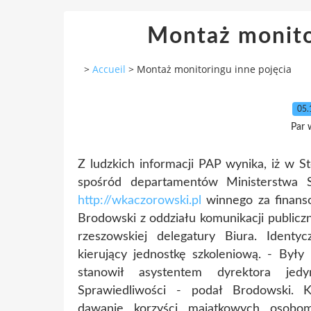
Montaż monito
>
Accueil
>
Montaż monitoringu inne pojęcia
05.
Par 
Z ludzkich informacji PAP wynika, iż w S
spośród departamentów Ministerstwa S
http://wkaczorowski.pl
winnego za finanso
Brodowski z oddziału komunikacji publicz
rzeszowskiej delegatury Biura. Ident
kierujący jednostkę szkoleniową. - Były
stanowił asystentem dyrektora jed
Sprawiedliwości - podał Brodowski. 
dawanie korzyści majątkowych osobo