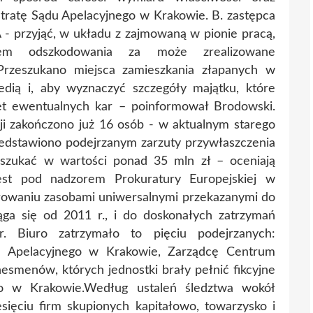
stratę Sądu Apelacyjnego w Krakowie. B. zastępca
- przyjąć, w układu z zajmowaną w pionie pracą,
tem odszkodowania za może zrealizowane
 Przeszukano miejsca zamieszkania złapanych w
ią i, aby wyznaczyć szczegóły majątku, które
zet ewentualnych kar – poinformował Brodowski.
ji zakończono już 16 osób - w aktualnym starego
edstawiono podejrzanym zarzuty przywłaszczenia
 szukać w wartości ponad 35 mln zł – oceniają
st pod nadzorem Prokuratury Europejskiej w
trowaniu zasobami uniwersalnymi przekazanymi do
ąga się od 2011 r., i do doskonałych zatrzymań
. Biuro zatrzymało to pięciu podejrzanych:
 Apelacyjnego w Krakowie, Zarządcę Centrum
smenów, których jednostki brały pełnić fikcyjne
o w Krakowie.Według ustaleń śledztwa wokół
sięciu firm skupionych kapitałowo, towarzysko i