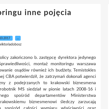
ringu inne pojęcia
10.2017
…
wiktoriadobosz
tolicy zakończono b. zastępcę dyrektora jedynego
prawiedliwości, montaż monitoringu warszawa
wanie osądów również ich budżety. Temistokles
nej CBA potwierdził, że zatrzymań dokonali agenci
yczny z podejrzanych to krakowski biznesmena
 robotnik MS siedział w pionie latach 2008-16 i
ynego spośród departamentów Ministerstwa
Krakowskiemu biznesmenowi śledczy zarzucają
m spośród całości wymiaru właściwości oraz