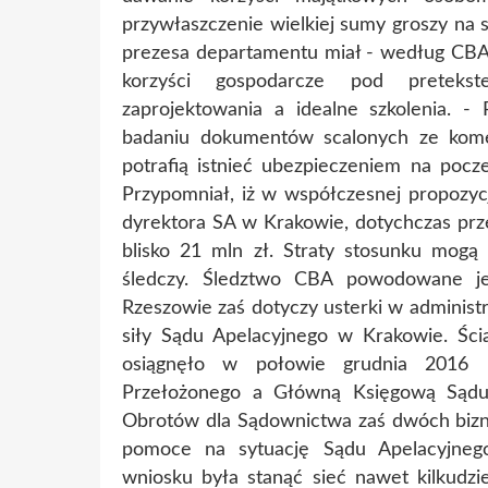
przywłaszczenie wielkiej sumy groszy na 
prezesa departamentu miał - według CBA 
korzyści gospodarcze pod preteks
zaprojektowania a idealne szkolenia. -
badaniu dokumentów scalonych ze komed
potrafią istnieć ubezpieczeniem na poc
Przypomniał, iż w współczesnej propozyc
dyrektora SA w Krakowie, dotychczas prz
blisko 21 mln zł. Straty stosunku mogą
śledczy. Śledztwo CBA powodowane je
Rzeszowie zaś dotyczy usterki w adminis
siły Sądu Apelacyjnego w Krakowie. Ści
osiągnęło w połowie grudnia 2016 r
Przełożonego a Główną Księgową Sądu
Obrotów dla Sądownictwa zaś dwóch bizne
pomoce na sytuację Sądu Apelacyjneg
wniosku była stanąć sieć nawet kilkudzie