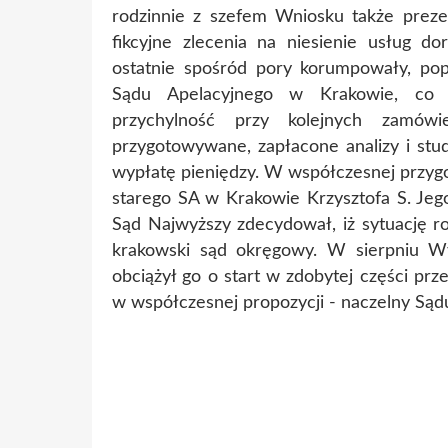
rodzinnie z szefem Wniosku także prez
fikcyjne zlecenia na niesienie usług dor
ostatnie spośród pory korumpowały, pop
Sądu Apelacyjnego w Krakowie, co n
przychylność przy kolejnych zamówi
przygotowywane, zapłacone analizy i stud
wypłatę pieniędzy. W współczesnej przyg
starego SA w Krakowie Krzysztofa S. Je
Sąd Najwyższy zdecydował, iż sytuację ro
krakowski sąd okręgowy. W sierpniu W
obciążył go o start w zdobytej części prze
w współczesnej propozycji - naczelny Sąd