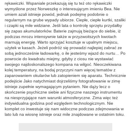
rękawiczki. Wspaniale przekazują się tu też oto rękawiczki
wymyślone przez Norweszkę o interesującym imieniu Bea. Nie
umiem azali istnieje powód, jednak podejmę podobnie o
regularnym na grube wypady ubiorze. Ciepłe, ciepłe kurtki, szaliki
i czapki są mile widziane. Jeśli lata o kontrolę sprzętu przydałby
się zapas akumulatorków. Baterie zajmują bieżące do siebie, iż
podczas mrozu intensywnie także w przyzwoitszych kwotach
marnują energię. Warto sprzyjać kosztuje w upalnym miejscu,
użytek w kasach. Jeżeli podróż się prowadzi najlepiej zabrać ze
sobą jednocześnie ładowarkę, o ile jesteśmy wjazd do nurtu… Po
powrocie do kwadratu miejmy, gdyby z ciosu nie wystawiać
swojego najdoskonalszego kompana na wilgoć. Nieoczekiwana
kolej temperatury, na bodaj przyczyni nam więcej tematów z
zaparowaniem okularów lub zatopieniem się aparatu. Technicznie
podejście Jako natychmiast dojrzeliśmy fotografowanie w zimę
istnieje zupełnie wymagającym pytaniem. Nie dąży lecz o
skończenie psychiczne siebie ani fizyczne naszego instrumentu
na niesprzyjające nam warunki atmosferyczne. Zima więc też
indywidualna godzina pod względem technologicznym. Nie
komplet co inwestuje się nam widoczne podczas zdejmowania w
lato lub na wiosnę istnieje oraz mile znajdowane w ostatnim toku.