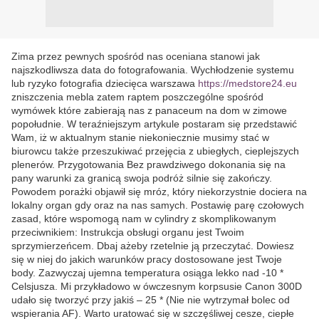
Zima przez pewnych spośród nas oceniana stanowi jak
najszkodliwsza data do fotografowania. Wychłodzenie systemu
lub ryzyko fotografia dziecięca warszawa
https://medstore24.eu
zniszczenia mebla zatem raptem poszczególne spośród
wymówek które zabierają nas z panaceum na dom w zimowe
popołudnie. W teraźniejszym artykule postaram się przedstawić
Wam, iż w aktualnym stanie niekoniecznie musimy stać w
biurowcu także przeszukiwać przejęcia z ubiegłych, cieplejszych
plenerów. Przygotowania Bez prawdziwego dokonania się na
pany warunki za granicą swoja podróż silnie się zakończy.
Powodem porażki objawił się mróz, który niekorzystnie dociera na
lokalny organ gdy oraz na nas samych. Postawię parę czołowych
zasad, które wspomogą nam w cylindry z skomplikowanym
przeciwnikiem: Instrukcja obsługi organu jest Twoim
sprzymierzeńcem. Dbaj ażeby rzetelnie ją przeczytać. Dowiesz
się w niej do jakich warunków pracy dostosowane jest Twoje
body. Zazwyczaj ujemna temperatura osiąga lekko nad -10 *
Celsjusza. Mi przykładowo w ówczesnym korpsusie Canon 300D
udało się tworzyć przy jakiś – 25 * (Nie nie wytrzymał bolec od
wspierania AF). Warto uratować się w szczęśliwej cesze, ciepłe