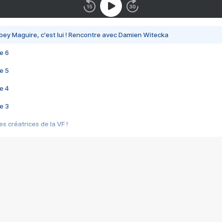
bey Maguire, c'est lui ! Rencontre avec Damien Witecka
e 6
e 5
e 4
e 3
s créatrices de la VF !
e 2
e 1
e Mektoub My Love arrive enfin ! Rencontre avec Shaïn Boumedine et Sal
i : après Toni en famille
elle réalise le bouleversant Dites lui que je l'aime